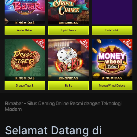
Andar Bahar
Triple Chance
Bola Golek
Dragon Tiger 2
Sic Bo
Money Wheel Deluxe
Bimabet – Situs Gaming Online Resmi dengan Teknologi
Modern
Selamat Datang di