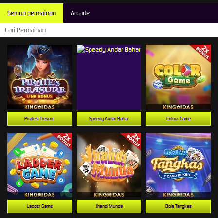
Semua permainan
Arcade
Pirate's Tresure
Speedy Andar Bahar
Colour Game
Ladder Game
Jhandi Munda
Bola Tangkas