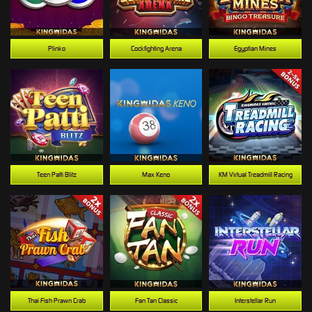
Plinko
Cockfighting Arena
Egyptian Mines
Teen Patti Blitz
Max Keno
KM Virtual Treadmill Racing
Thai Fish Prawn Crab
Fan Tan Classic
Interstellar Run