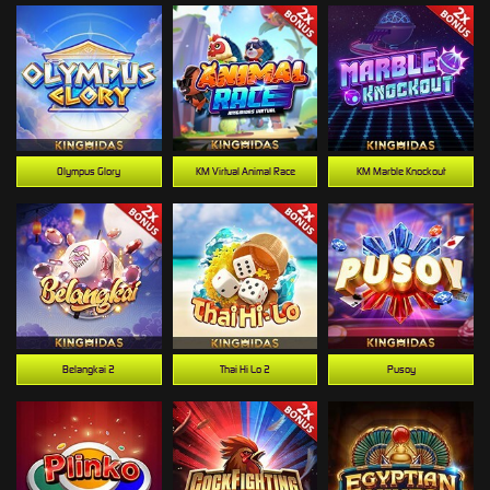
Olympus Glory
KM Virtual Animal Race
KM Marble Knockout
Belangkai 2
Thai Hi Lo 2
Pusoy