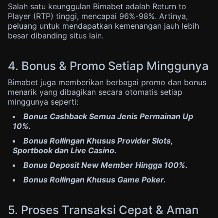
Salah satu keunggulan Bimabet adalah Return to
Player (RTP) tinggi, mencapai 96%-98%. Artinya,
peluang untuk mendapatkan kemenangan jauh lebih
besar dibanding situs lain.
4. Bonus & Promo Setiap Minggunya
Bimabet juga memberikan berbagai promo dan bonus
menarik yang dibagikan secara otomatis setiap
minggunya seperti:
Bonus Cashback Semua Jenis Permainan Up
10%.
Bonus Rollingan Khusus Provider Slots,
Sportbook dan Live Casino.
Bonus Deposit New Member Hingga 100%.
Bonus Rollingan Khusus Game Poker.
5. Proses Transaksi Cepat & Aman