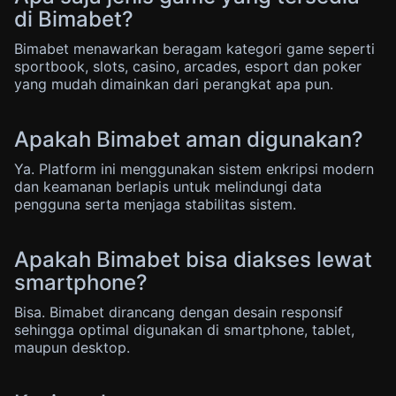
di Bimabet?
Bimabet menawarkan beragam kategori game seperti
sportbook, slots, casino, arcades, esport dan poker
yang mudah dimainkan dari perangkat apa pun.
Apakah Bimabet aman digunakan?
Ya. Platform ini menggunakan sistem enkripsi modern
dan keamanan berlapis untuk melindungi data
pengguna serta menjaga stabilitas sistem.
Apakah Bimabet bisa diakses lewat
smartphone?
Bisa. Bimabet dirancang dengan desain responsif
sehingga optimal digunakan di smartphone, tablet,
maupun desktop.