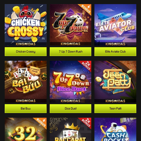
Chicken Crossy
7 Up 7 Down Rush
Elite Aviator Club
Bai Buu
Dice Duet
Teen Patti