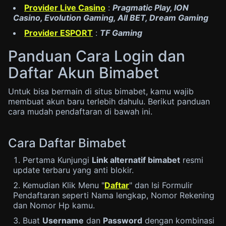
Provider Live Casino
:
Pragmatic Play, ION
Casino, Evolution Gaming, All BET, Dream Gaming
Provider ESPORT
:
TF Gaming
Panduan Cara Login dan
Daftar Akun Bimabet
Untuk bisa bermain di situs bimabet, kamu wajib
membuat akun baru terlebih dahulu. Berikut panduan
cara mudah pendaftaran di bawah ini.
Cara Daftar Bimabet
Pertama Kunjungi
Link alternatif bimabet
resmi
update terbaru yang anti blokir.
Kemudian Klik Menu "
Daftar
" dan Isi Formulir
Pendaftaran seperti Nama lengkap, Nomor Rekening
dan Nomor Hp kamu.
Buat
Username
dan
Password
dengan kombinasi