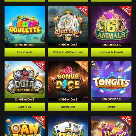
Fruit Roulette
Vietnam Fish Prawn Crab
Burmese 6 Animals
Dota Hi-Lo
Bonus Dice
Tongits