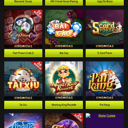
Baccarat: Swipe
KM Virtual Horse Racing
Jogo De Bozo
Fish Prawn Crab 2
Bai Cao
5 Card Poker
Tai Xiu
Monkey King Roulette
Pai Kang