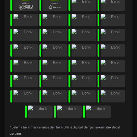
* Selama bank maintenance dan bank offline deposit dan penarikan tidak dapat
diproses