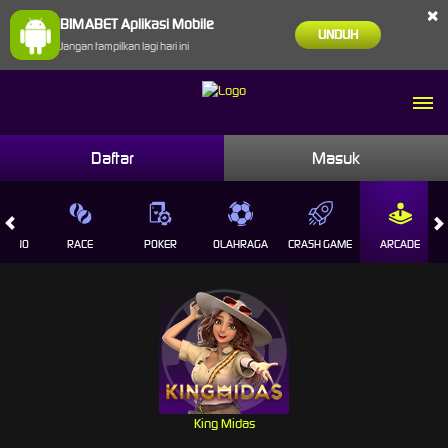
×
BIMABET Aplikasi Mobile
UNDUH
Jangan tampilkan lagi hari ini
Daftar
Masuk
CASINO
RACE
POKER
OLAHRAGA
CRASH GAME
ARCADE
King Midas